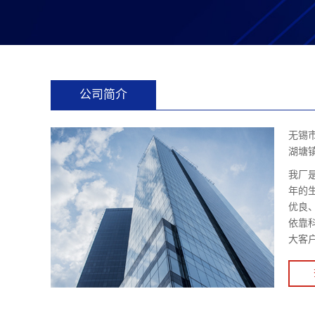
公司简介
无锡
湖塘
我厂
年的
优良
依靠
大客