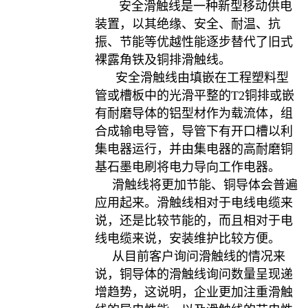
安全滑触线
是一种新型移动供电
装置，以其绝缘、安全、耐温、抗
振、节能等优越性能逐步替代了旧式
裸露角铁及铜排滑触线。
安全滑触线由填嵌在工程塑料型
管或槽板中的光滑平整的
T2铜排或嵌
有耐磨导体的铝型材作为载流体，组
合成输电导管，导管下有开口槽以利
集电器运行，并由集电器的高耐磨铜
基石墨电刷将电力导向工作电器。
滑触线将更加节能、铜导体会普遍
应用起来。滑触线相对于电线电缆来
说，还是比较节能的，而且相对于电
线电缆来说，安装维护比较方便。
从目前客户询问滑触线的情况来
说，铜导体的滑触线询问数量呈现递
增趋势，这说明，企业更加注重滑触